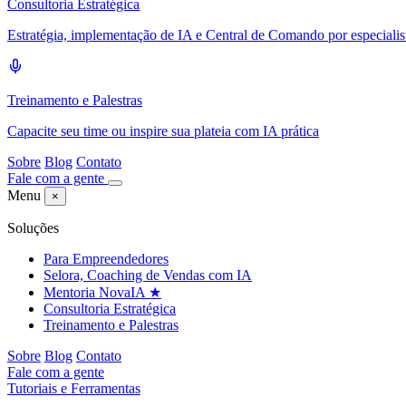
Consultoria Estratégica
Estratégia, implementação de IA e Central de Comando por especialis
Treinamento e Palestras
Capacite seu time ou inspire sua plateia com IA prática
Sobre
Blog
Contato
Fale com a gente
Menu
×
Soluções
Para Empreendedores
Selora, Coaching de Vendas com IA
Mentoria NovaIA
★
Consultoria Estratégica
Treinamento e Palestras
Sobre
Blog
Contato
Fale com a gente
Tutoriais e Ferramentas