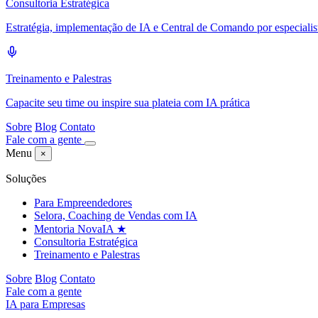
Consultoria Estratégica
Estratégia, implementação de IA e Central de Comando por especialis
Treinamento e Palestras
Capacite seu time ou inspire sua plateia com IA prática
Sobre
Blog
Contato
Fale com a gente
Menu
×
Soluções
Para Empreendedores
Selora, Coaching de Vendas com IA
Mentoria NovaIA
★
Consultoria Estratégica
Treinamento e Palestras
Sobre
Blog
Contato
Fale com a gente
IA para Empresas